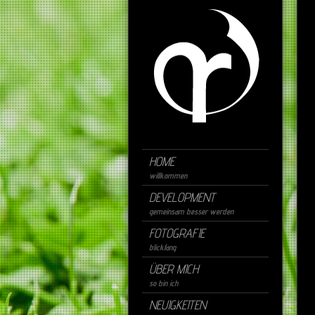
HOME
willkommen
DEVELOPMENT
gemeinsam besser werden
FOTOGRAFIE
blickfang
ÜBER MICH
so bin ich
NEUIGKEITEN