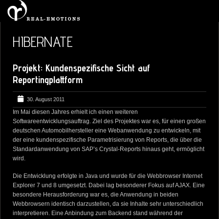
HOME
HIBERNATE
DEVELOPMENT
Projekt: Kundenspezifische Sicht auf
6
FOTOGRAFIE
Reportingplattform
ÜBER MICH
30. August 2011
NEUIGKEITEN
Im Mai diesen Jahres erhielt ich einen weiteren
1
BLOG
Softwareentwicklungsauftrag. Ziel des Projektes war es, für einen großen
deutschen Automobilhersteller eine Webanwendung zu entwickeln, mit
KONTAKT
der eine kundenspezifische Parametrisierung von Reports, die über die
Standardanwendung von SAP’s Crystal-Reports hinaus geht, ermöglicht
wird.
Die Entwicklung erfolgte in Java und wurde für die Webbrowser Internet
Explorer 7 und 8 umgesetzt. Dabei lag besonderer Fokus auf AJAX. Eine
besondere Herausforderung war es, die Anwendung in beiden
Webbrowsern identisch darzustellen, da sie Inhalte sehr unterschiedlich
interpretieren. Eine Anbindung zum Backend stand während der