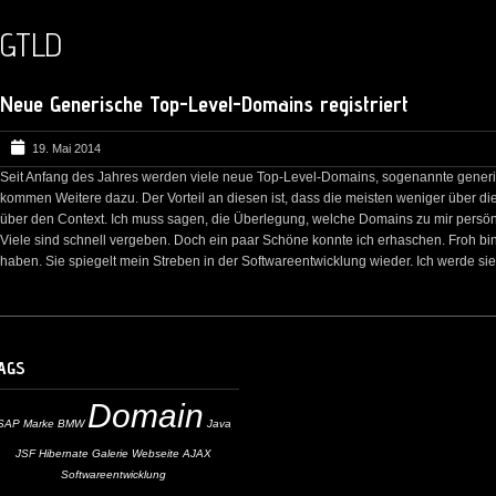
GTLD
Neue Generische Top-Level-Domains registriert
19. Mai 2014
Seit Anfang des Jahres werden viele neue Top-Level-Domains, sogenannte gene
kommen Weitere dazu. Der Vorteil an diesen ist, dass die meisten weniger über di
über den Context. Ich muss sagen, die Überlegung, welche Domains zu mir persönl
Viele sind schnell vergeben. Doch ein paar Schöne konnte ich erhaschen. Froh bi
haben. Sie spiegelt mein Streben in der Softwareentwicklung wieder. Ich werde sie 
AGS
Domain
SAP
Marke
BMW
Java
JSF
Hibernate
Galerie
Webseite
AJAX
Softwareentwicklung