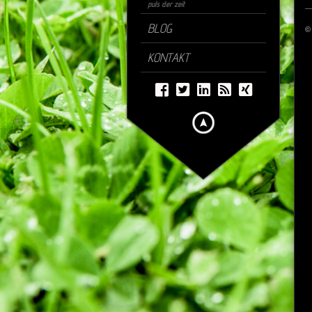
puls der zeit
BLOG
©
KONTAKT