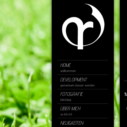
HOME
willkommen
DEVELOPMENT
gemeinsam besser werden
FOTOGRAFIE
T
blickfang
ÜBER MICH
so bin ich
NEUIGKEITEN